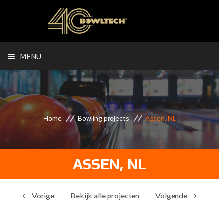
MENU
Home
Bowling projects
Assen, NL
ASSEN, NL
Vorige
Bekijk alle projecten
Volgende