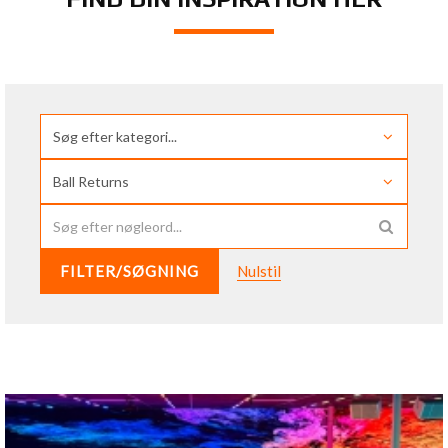
FILTER/SØGNING
Nulstil