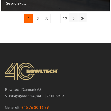
Se projekt ...
1
2
3
...
13
Gera, DE
Se projekt ...
Bowltech Danmark AS
Vissingsgade 13A, sal 1 | 7100 Vejle
Generelt:
+45 76 30 11 99