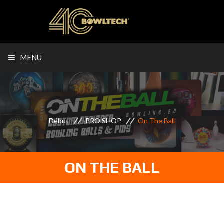
MENU
Début
PRO SHOP
On The Ball
ON THE BALL