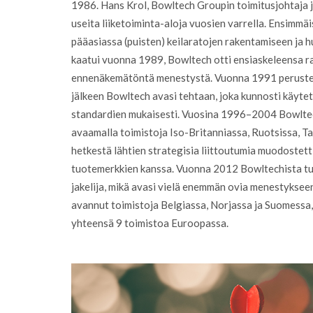
1986. Hans Krol, Bowltech Groupin toimitusjohtaja ja
useita liiketoiminta-aloja vuosien varrella. Ensimmä
pääasiassa (puisten) keilaratojen rakentamiseen ja 
kaatui vuonna 1989, Bowltech otti ensiaskeleensa raj
ennenäkemätöntä menestystä. Vuonna 1991 perustett
jälkeen Bowltech avasi tehtaan, joka kunnosti käyte
standardien mukaisesti. Vuosina 1996–2004 Bowltec
avaamalla toimistoja Iso-Britanniassa, Ruotsissa, T
hetkestä lähtien strategisia liittoutumia muodostetti
tuotemerkkien kanssa. Vuonna 2012 Bowltechista t
jakelija, mikä avasi vielä enemmän ovia menestyksee
avannut toimistoja Belgiassa, Norjassa ja Suomessa,
yhteensä 9 toimistoa Euroopassa.