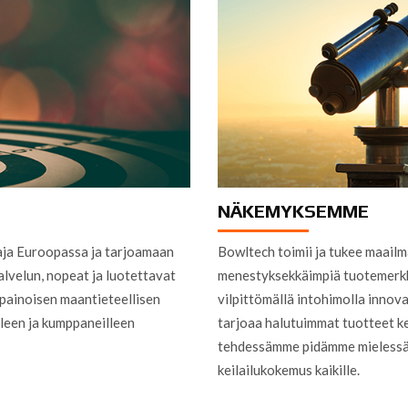
NÄKEMYKSEMME
aja Euroopassa ja tarjoamaan
Bowltech toimii ja tukee maailm
alvelun, nopeat ja luotettavat
menestyksekkäimpiä tuotemerkkej
apainoisen maantieteellisen
vilpittömällä intohimolla inno
lleen ja kumppaneilleen
tarjoaa halutuimmat tuotteet keil
tehdessämme pidämme mielessä 
keilailukokemus kaikille.