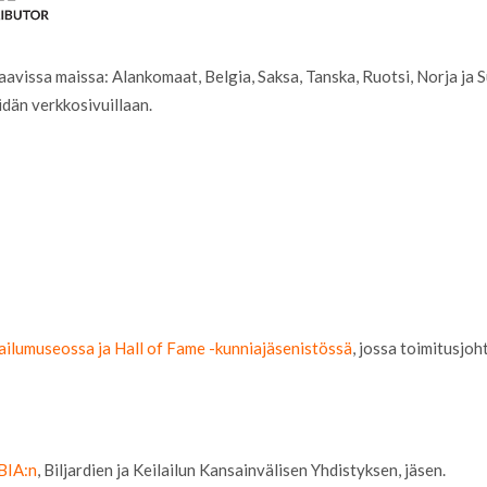
issa maissa: Alankomaat, Belgia, Saksa, Tanska, Ruotsi, Norja ja S
idän verkkosivuillaan.
ailumuseossa ja Hall of Fame -kunniajäsenistössä
, jossa toimitusjo
BIA:n
, Biljardien ja Keilailun Kansainvälisen Yhdistyksen, jäsen.