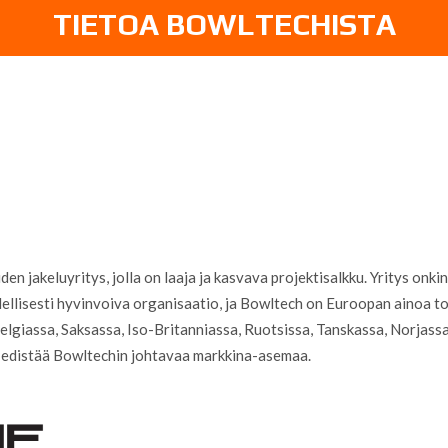
TIETOA BOWLTECHISTA
 jakeluyritys, jolla on laaja ja kasvava projektisalkku. Yritys onkin 
lisesti hyvinvoiva organisaatio, ja Bowltech on Euroopan ainoa todel
lgiassa, Saksassa, Iso-Britanniassa, Ruotsissa, Tanskassa, Norjassa
 edistää Bowltechin johtavaa markkina-asemaa.