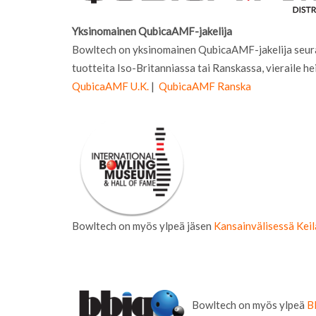
Yksinomainen QubicaAMF-jakelija
Bowltech on yksinomainen QubicaAMF-jakelija seuraav
tuotteita Iso-Britanniassa tai Ranskassa, vieraile he
QubicaAMF U.K.
|
QubicaAMF Ranska
Bowltech on myös ylpeä jäsen
Kansainvälisessä Keil
Bowltech on myös ylpeä
B