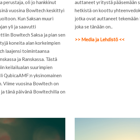
 perustaja, oli jo hankkinut
auttaneet yritystä pääsemään si
isinä vuosina Bowltech keskittyi
hetkistä on koottu yhteenvedoks
huoltoon. Kun Saksan muuri
jotka ovat auttaneet tekemään
an yli ja saavutti
joka se tänään on..
iin Bowltech Saksa ja pian sen
>> Media ja Lehdistö <<
ttyjä koneita alan korkeimpien
h laajensi toimintaansa
anskassa ja Ranskassa. Tästä
in keilailualan suurimpien
uli QubicaAMF:n yksinomainen
n. Viime vuosina Bowltech on
 ja tänä päivänä Bowltechilla on