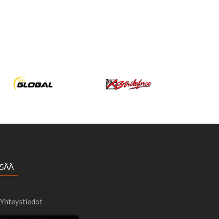
ISÄÄ
Yhteystiedot
Mediakirjasto