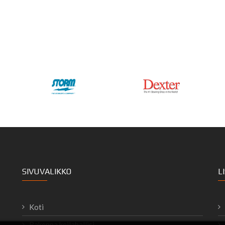
SIVUVALIKKO
L
Koti
Rakenna keilahallisi