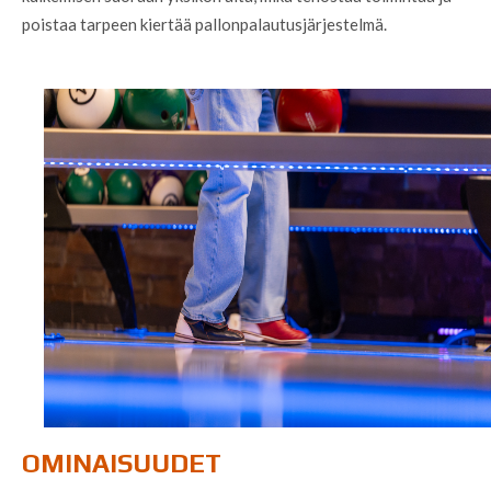
poistaa tarpeen kiertää pallonpalautusjärjestelmä.
OMINAISUUDET