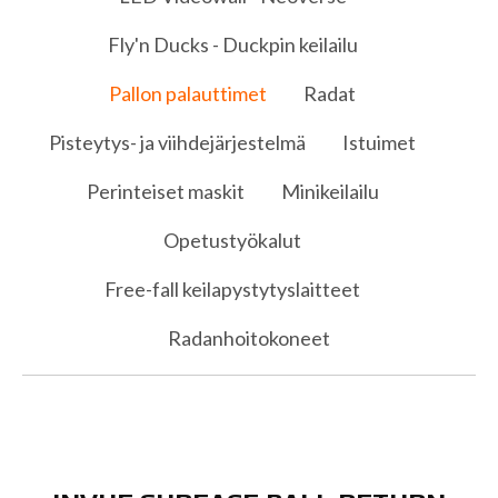
Fly'n Ducks - Duckpin keilailu
Pallon palauttimet
Radat
Pisteytys- ja viihdejärjestelmä
Istuimet
Perinteiset maskit
Minikeilailu
Opetustyökalut
Free-fall keilapystytyslaitteet
Radanhoitokoneet