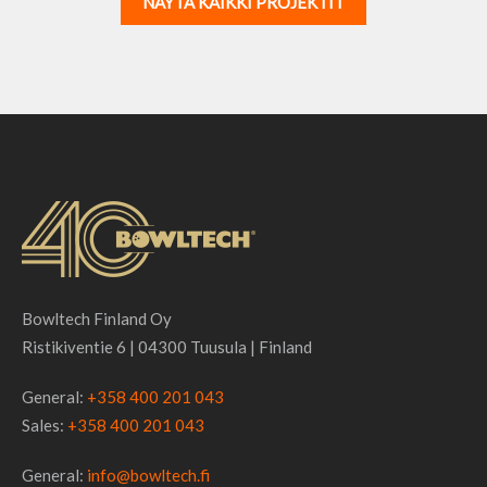
NÄYTÄ KAIKKI PROJEKTIT
Bowltech Finland Oy
Ristikiventie 6 | 04300 Tuusula | Finland
General:
+358 400 201 043
Sales:
+358 400 201 043
General:
info@bowltech.fi