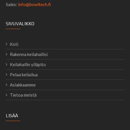
Sales:
info@bowltech.fi
SIVUVALIKKO
Koti
Rakenna keilahallisi
Keilahallin ylläpito
Pelaa keilailua
Asiakkaamme
Tietoa meistä
LISÄÄ