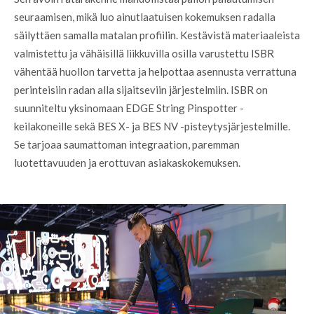
seuraamisen, mikä luo ainutlaatuisen kokemuksen radalla
säilyttäen samalla matalan profiilin. Kestävistä materiaaleista
valmistettu ja vähäisillä liikkuvilla osilla varustettu ISBR
vähentää huollon tarvetta ja helpottaa asennusta verrattuna
perinteisiin radan alla sijaitseviin järjestelmiin. ISBR on
suunniteltu yksinomaan EDGE String Pinspotter -
keilakoneille sekä BES X- ja BES NV -pisteytysjärjestelmille.
Se tarjoaa saumattoman integraation, paremman
luotettavuuden ja erottuvan asiakaskokemuksen.