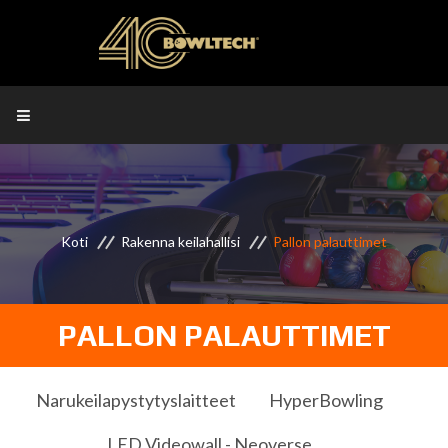
Koti
Rakenna keilahallisi
Pallon palauttimet
PALLON PALAUTTIMET
Narukeilapystytyslaitteet
HyperBowling
LED Videowall - Neoverse