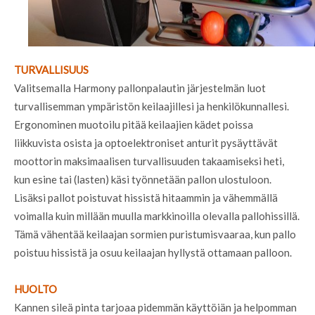
TURVALLISUUS
Valitsemalla Harmony pallonpalautin järjestelmän luot
turvallisemman ympäristön keilaajillesi ja henkilökunnallesi.
Ergonominen muotoilu pitää keilaajien kädet poissa
liikkuvista osista ja optoelektroniset anturit pysäyttävät
moottorin maksimaalisen turvallisuuden takaamiseksi heti,
kun esine tai (lasten) käsi työnnetään pallon ulostuloon.
Lisäksi pallot poistuvat hissistä hitaammin ja vähemmällä
voimalla kuin millään muulla markkinoilla olevalla pallohissillä.
Tämä vähentää keilaajan sormien puristumisvaaraa, kun pallo
poistuu hissistä ja osuu keilaajan hyllystä ottamaan palloon.
HUOLTO
Kannen sileä pinta tarjoaa pidemmän käyttöiän ja helpomman