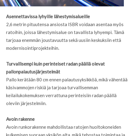
Asennettavissa lyhyille lähestymisalueille
2,6 metrin pituutensa ansiosta ISBR voidaan asentaa myös
ratoihin, joissa lähestymisalue on tavallista lyhyempi. Tämä
tarjoaa enemmän joustavuutta sekä uusiin keskuksiin että
modernisointiprojekteihin.
Turvallisempi kuin perinteiset radan päällä olevat
pallonpalautusjärjestelmät
Pallo kerätään 80 cm ennen palautusyksikköä, mikä vähentää
käsivammojen riskiä ja tarjoaa turvallisemman
keilailukokemuksen verrattuna perinteisiin radan päällä
oleviin järjestelmiin.
Avoin rakenne
Avoin runkorakenne mahdollistaa ratojen huoltokoneiden
kulkemisen suoraan yksikön alta, mikä tehostaa toimintaa ja