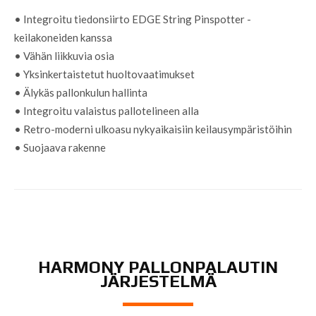
• Integroitu tiedonsiirto EDGE String Pinspotter -
keilakoneiden kanssa
• Vähän liikkuvia osia
• Yksinkertaistetut huoltovaatimukset
• Älykäs pallonkulun hallinta
• Integroitu valaistus pallotelineen alla
• Retro-moderni ulkoasu nykyaikaisiin keilausympäristöihin
• Suojaava rakenne
HARMONY PALLONPALAUTIN
JÄRJESTELMÄ