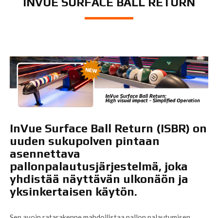
INVUE SURFACE BALL RETURN
InVue Surface Ball Return (ISBR) on
uuden sukupolven pintaan
asennettava
pallonpalautusjärjestelmä, joka
yhdistää näyttävän ulkonäön ja
yksinkertaisen käytön.
Sen avoin ratarakenne mahdollistaa pallon palautumisen