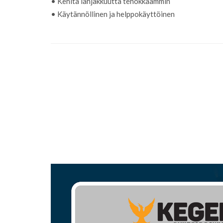
• Kehitä lahjakkuutta tehokkaammin
• Käytännöllinen ja helppokäyttöinen