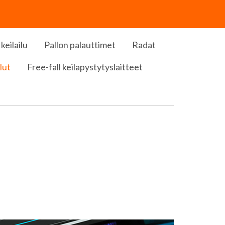
keilailu
Pallon palauttimet
Radat
lut
Free-fall keilapystytyslaitteet