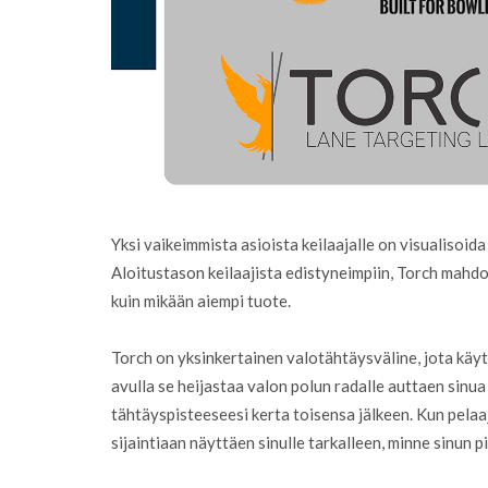
Yksi vaikeimmista asioista keilaajalle on visualisoida 
Aloitustason keilaajista edistyneimpiin, Torch mahdo
kuin mikään aiempi tuote.
Torch on yksinkertainen valotähtäysväline, jota käy
avulla se heijastaa valon polun radalle auttaen sin
tähtäyspisteeseesi kerta toisensa jälkeen. Kun pelaaj
sijaintiaan näyttäen sinulle tarkalleen, minne sinun pi