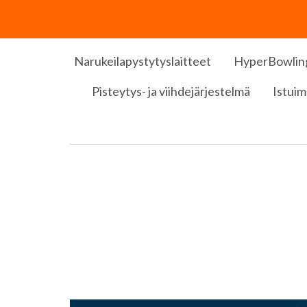
Narukeilapystytyslaitteet
HyperBowlin
Pisteytys- ja viihdejärjestelmä
Istuim