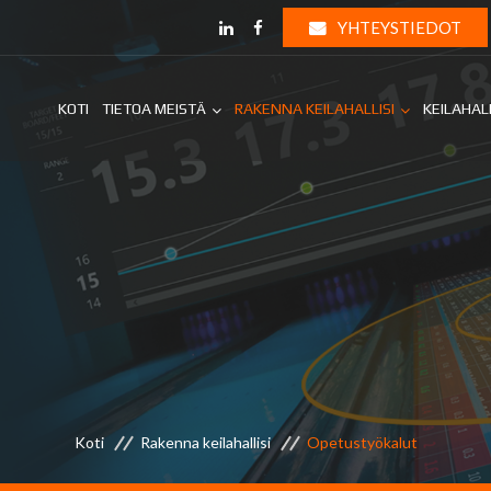
YHTEYSTIEDOT
KOTI
TIETOA MEISTÄ
RAKENNA KEILAHALLISI
KEILAHAL
Koti
Rakenna keilahallisi
Opetustyökalut