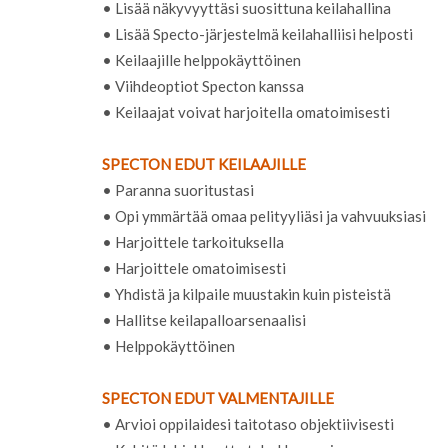
• Lisää näkyvyyttäsi suosittuna keilahallina
• Lisää Specto-järjestelmä keilahalliisi helposti
• Keilaajille helppokäyttöinen
• Viihdeoptiot Specton kanssa
• Keilaajat voivat harjoitella omatoimisesti
SPECTON EDUT KEILAAJILLE
• Paranna suoritustasi
• Opi ymmärtää omaa pelityyliäsi ja vahvuuksiasi
• Harjoittele tarkoituksella
• Harjoittele omatoimisesti
• Yhdistä ja kilpaile muustakin kuin pisteistä
• Hallitse keilapalloarsenaalisi
• Helppokäyttöinen
SPECTON EDUT VALMENTAJILLE
• Arvioi oppilaidesi taitotaso objektiivisesti