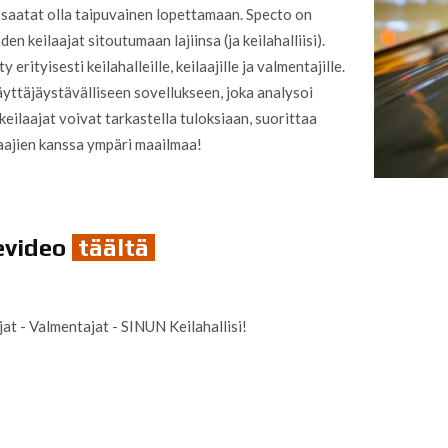
 saatat olla taipuvainen lopettamaan. Specto on
n keilaajat sitoutumaan lajiinsa (ja keilahalliisi).
ityisesti keilahalleille, keilaajille ja valmentajille.
äyttäjäystävälliseen sovellukseen, joka analysoi
keilaajat voivat tarkastella tuloksiaan, suorittaa
ilaajien kanssa ympäri maailmaa!
evideo
täältä
t - Valmentajat - SINUN Keilahallisi!