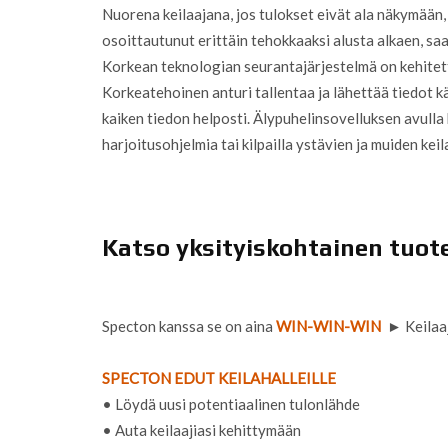
Nuorena keilaajana, jos tulokset eivät ala näkymään,
osoittautunut erittäin tehokkaaksi alusta alkaen, saade
Korkean teknologian seurantajärjestelmä on kehitetty er
Korkeatehoinen anturi tallentaa ja lähettää tiedot k
kaiken tiedon helposti. Älypuhelinsovelluksen avulla 
harjoitusohjelmia tai kilpailla ystävien ja muiden ke
Katso yksityiskohtainen tuot
Specton kanssa se on aina
WIN-WIN-WIN
► Keilaaja
SPECTON EDUT KEILAHALLEILLE
• Löydä uusi potentiaalinen tulonlähde
• Auta keilaajiasi kehittymään