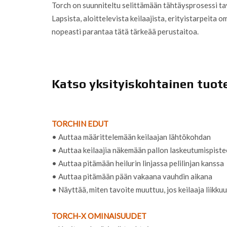
Torch on suunniteltu selittämään tähtäysprosessi tav
Lapsista, aloittelevista keilaajista, erityistarpeita o
nopeasti parantaa tätä tärkeää perustaitoa.
Katso yksityiskohtainen tuot
TORCHIN EDUT
• Auttaa määrittelemään keilaajan lähtökohdan
• Auttaa keilaajia näkemään pallon laskeutumispist
• Auttaa pitämään heilurin linjassa pelilinjan kanssa
• Auttaa pitämään pään vakaana vauhdin aikana
• Näyttää, miten tavoite muuttuu, jos keilaaja liikku
TORCH-X OMINAISUUDET