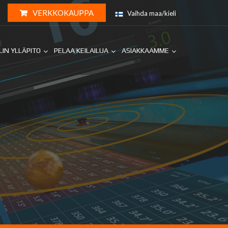
VERKKOKAUPPA
Vaihda maa/kieli
LIN YLLÄPITO
PELAA KEILAILUA
ASIAKKAAMME