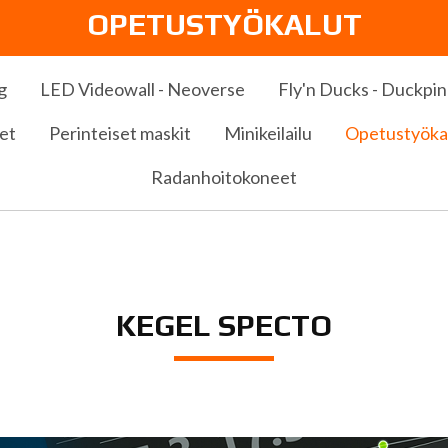
OPETUSTYÖKALUT
g
LED Videowall - Neoverse
Fly'n Ducks - Duckpin 
et
Perinteiset maskit
Minikeilailu
Opetustyöka
Radanhoitokoneet
KEGEL SPECTO