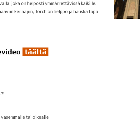
alla, joka on helposti ymmärrettävissä kaikille.
maaviin keilaajiin, Torch on helppo ja hauska tapa
evideo
täältä
een
u vasemmalle tai oikealle