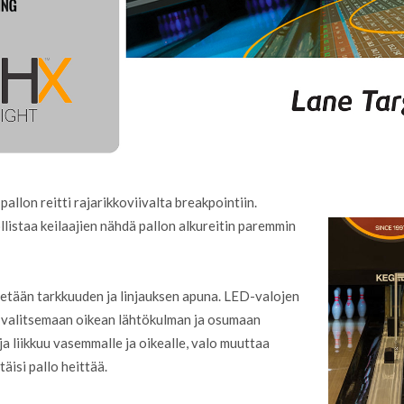
pallon reitti rajarikkoviivalta breakpointiin.
llistaa keilaajien nähdä pallon alkureitin paremmin
tetään tarkkuuden ja linjauksen apuna. LED-valojen
ua valitsemaan oikean lähtökulman ja osumaan
a liikkuu vasemmalle ja oikealle, valo muuttaa
täisi pallo heittää.