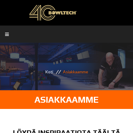
Koti
Asiakkaamme
ASIAKKAAMME
LÖYDÄ INSPIRAATIOTA TÄÄLTÄ