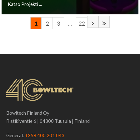
Katso Projekti ...
1
2
3
...
22
Groningen, NL
Katso Projekti ...
Bowltech Finland Oy
Ristikiventie 6 | 04300 Tuusula | Finland
General:
+358 400 201 043