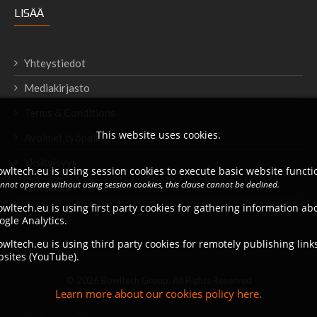
LISÄÄ
Yhteystiedot
Mediakirjasto
Terms & Conditions
This website uses cookies.
Avoimet työpaikat
Yksityisyys
wltech.eu is using session cookies to execute basic website functio
annot operate without using session cookies, this clause cannot be declined.
Lataukset
wltech.eu is using first party cookies for gathering information a
ogle Analytics.
wltech.eu is using third party cookies for remotely publishing link
bsites (YouTube).
© 2026 Bowltech Group. All Rights Reserved
Learn more about our cookies policy here.