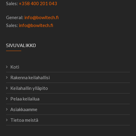
Sales:
+358 400 201 043
General:
info@bowltech.fi
Sales:
info@bowltech.fi
SIVUVALIKKO
Koti
Rakenna keilahallisi
Keilahallin ylläpito
Pelaa keilailua
Asiakkaamme
Tietoa meistä