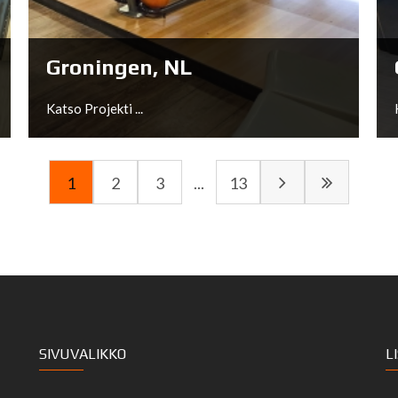
Katso Projekti ...
Groningen, NL
Katso Projekti ...
1
2
3
...
13
Groningen, NL
SIVUVALIKKO
L
Katso Projekti ...