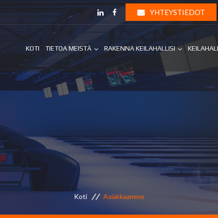
YHTEYSTIEDOT
KOTI
TIETOA MEISTÄ
RAKENNA KEILAHALLISI
KEILAHAL
Koti
Asiakkaamme