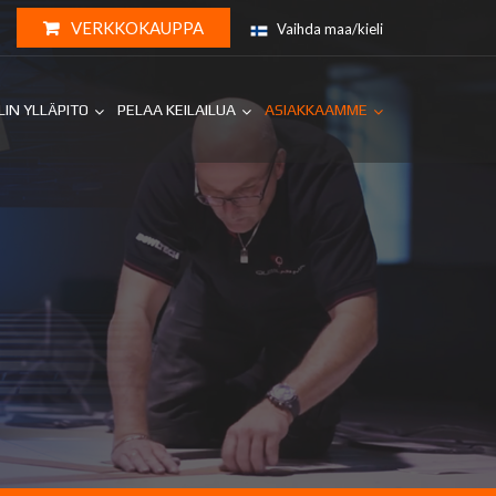
VERKKOKAUPPA
Vaihda maa/kieli
LIN YLLÄPITO
PELAA KEILAILUA
ASIAKKAAMME