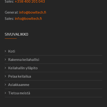
Sales:
+358 400 201 043
General:
info@bowltech.fi
Sales:
info@bowltech.fi
SIVUVALIKKO
Koti
Rakenna keilahallisi
Keilahallin ylläpito
Pelaa keilailua
Asiakkaamme
Tietoa meistä