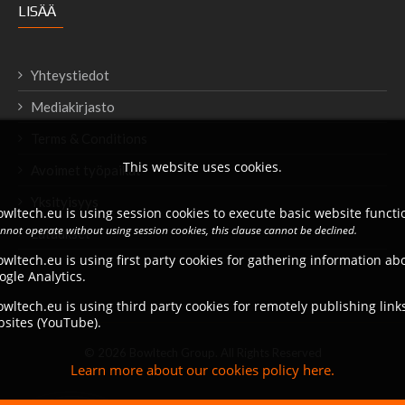
LISÄÄ
Yhteystiedot
Mediakirjasto
Terms & Conditions
This website uses cookies.
Avoimet työpaikat
Yksityisyys
wltech.eu is using session cookies to execute basic website functio
annot operate without using session cookies, this clause cannot be declined.
Lataukset
wltech.eu is using first party cookies for gathering information a
ogle Analytics.
wltech.eu is using third party cookies for remotely publishing link
bsites (YouTube).
© 2026 Bowltech Group. All Rights Reserved
Learn more about our cookies policy here.