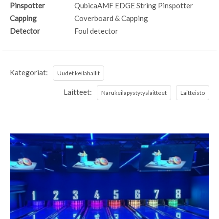
Pinspotter
QubicaAMF EDGE String Pinspotter
Capping
Coverboard & Capping
Detector
Foul detector
Kategoriat:
Uudet keilahallit
Laitteet:
Narukeilapystytyslaitteet
Laitteisto