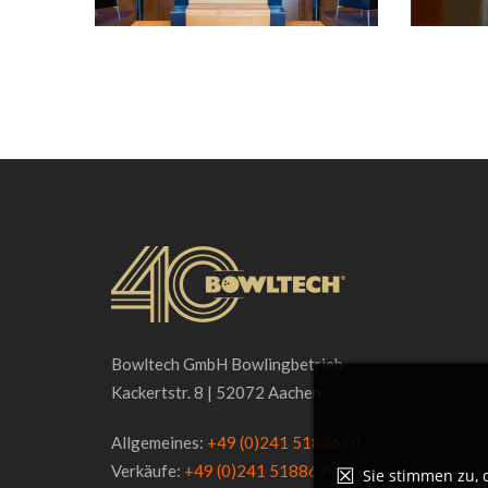
Bowltech GmbH Bowlingbetrieb
Kackertstr. 8 | 52072 Aachen
Allgemeines:
+49 (0)241 5188670
Verkäufe:
+49 (0)241 5188670
Sie stimmen zu,