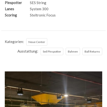
Pinspotter
SES String
Lanes
System 300
Scoring
Steltronic Focus
Kategorien:
Neue Center
Ausstattung:
Seil Pinspotter
Bahnen
Ball Returns