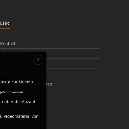
EHR
Kontakt
Media Library
Terms & Conditions
Jobs
bsite-Funktionen
Datenschutzbestimmungen
bgelehnt werden.
Downloads
en über die Anzahl
zu Videomaterial von