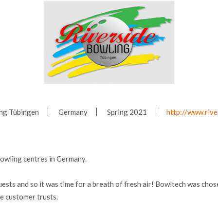
ing Tübingen
Germany
Spring 2021
http://www.rive
bowling centres in Germany.
ests and so it was time for a breath of fresh air! Bowltech was cho
he customer trusts.