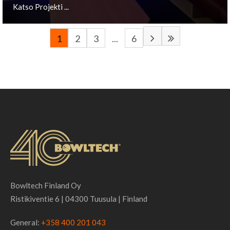
Katso Projekti ...
1
2
3
...
6
Schmiede, LU
Katso Projekti ...
Bowltech Finland Oy
Ristikiventie 6 | 04300 Tuusula | Finland
General:
+358 400 201 043