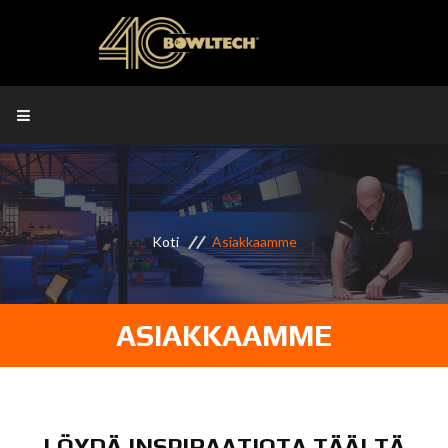
Koti
Asiakkaamme
ASIAKKAAMME
LÖYDÄ INSPIRAATIOTA TÄÄLTÄ