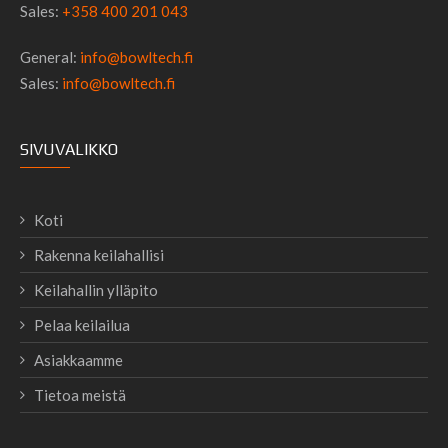
Sales:
+358 400 201 043
General:
info@bowltech.fi
Sales:
info@bowltech.fi
SIVUVALIKKO
Koti
Rakenna keilahallisi
Keilahallin ylläpito
Pelaa keilailua
Asiakkaamme
Tietoa meistä