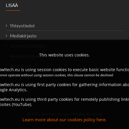
LISÄÄ
Yhteystiedot
Mediakirjasto
Terms & Conditions
This website uses cookies.
Avoimet työpaikat
Yksityisyys
wltech.eu is using session cookies to execute basic website functio
annot operate without using session cookies, this clause cannot be declined.
Lataukset
wltech.eu is using first party cookies for gathering information a
ogle Analytics.
wltech.eu is using third party cookies for remotely publishing link
bsites (YouTube).
© 2026 Bowltech Group. All Rights Reserved
Learn more about our cookies policy here.