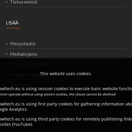
Tietoa meistä
LISÄÄ
Yhteystiedot
Mediakirjasto
Terms & Conditions
This website uses cookies.
Avoimet työpaikat
Yksityisyys
wltech.eu is using session cookies to execute basic website functio
annot operate without using session cookies, this clause cannot be declined.
Lataukset
wltech.eu is using first party cookies for gathering information a
ogle Analytics.
wltech.eu is using third party cookies for remotely publishing link
bsites (YouTube).