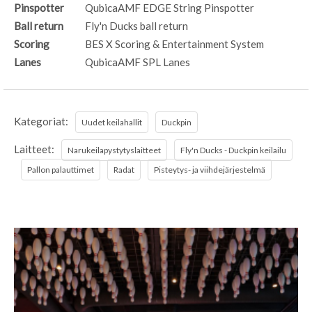
Pinspotter
QubicaAMF EDGE String Pinspotter
Ball return
Fly'n Ducks ball return
Scoring
BES X Scoring & Entertainment System
Lanes
QubicaAMF SPL Lanes
Kategoriat:
Uudet keilahallit
Duckpin
Laitteet:
Narukeilapystytyslaitteet
Fly'n Ducks - Duckpin keilailu
Pallon palauttimet
Radat
Pisteytys- ja viihdejärjestelmä