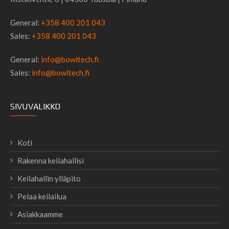
General:
+358 400 201 043
Sales:
+358 400 201 043
General:
info@bowltech.fi
Sales:
info@bowltech.fi
SIVUVALIKKO
Koti
Rakenna keilahallisi
Keilahallin ylläpito
Pelaa keilailua
Asiakkaamme