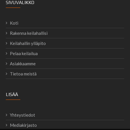
SIVUVALIKKO
Koti
Rakenna keilahallisi
Keilahallin ylläpito
Pelaa keilailua
Asiakkaamme
Tietoa meistä
LISÄÄ
Yhteystiedot
Mediakirjasto