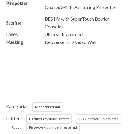
Pinspotter
QubicaAMF EDGE String Pinspotter
BES NV with SuperTouch Bowler
Scoring
Consoles
Lanes
Ultra slide approach
Masking
Neoverse LED Video Wall
Kategoriat:
Modernisoinnit
Laitteet:
Narukeilapystytyslaitteet
LED Videowall - Neoverse
Radat
Pisteytys- ja viihdejärjestelmä