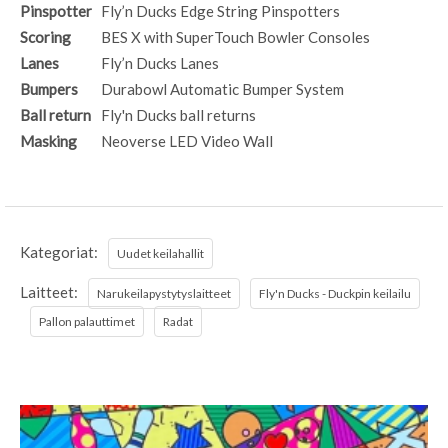
Pinspotter
Fly’n Ducks Edge String Pinspotters
Scoring
BES X with SuperTouch Bowler Consoles
Lanes
Fly’n Ducks Lanes
Bumpers
Durabowl Automatic Bumper System
Ball return
Fly'n Ducks ball returns
Masking
Neoverse LED Video Wall
Kategoriat:
Uudet keilahallit
Laitteet:
Narukeilapystytyslaitteet
Fly'n Ducks - Duckpin keilailu
Pallon palauttimet
Radat