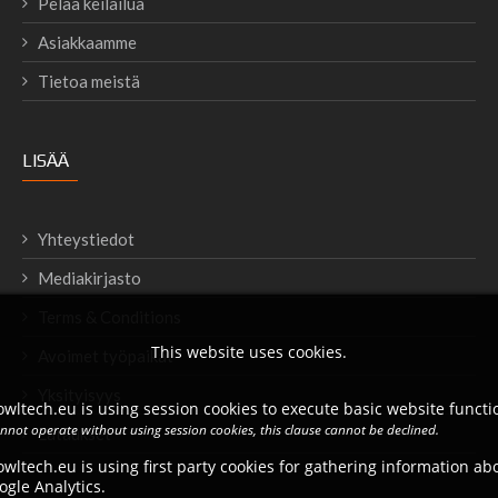
Pelaa keilailua
Asiakkaamme
Tietoa meistä
LISÄÄ
Yhteystiedot
Mediakirjasto
Terms & Conditions
This website uses cookies.
Avoimet työpaikat
Yksityisyys
wltech.eu is using session cookies to execute basic website functio
annot operate without using session cookies, this clause cannot be declined.
Lataukset
wltech.eu is using first party cookies for gathering information a
ogle Analytics.