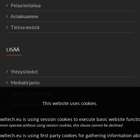
Pelaa keilailua
Asiakkaamme
Tietoa meistä
LISÄÄ
Yhteystiedot
Mediakirjasto
Terms & Conditions
This website uses cookies.
Avoimet työpaikat
Yksityisyys
wltech.eu is using session cookies to execute basic website functio
annot operate without using session cookies, this clause cannot be declined.
Lataukset
wltech.eu is using first party cookies for gathering information a