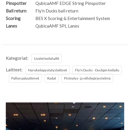
Pinspotter
QubicaAMF EDGE String Pinspotter
Ball return
Fly'n Ducks ball return
Scoring
BES X Scoring & Entertainment System
Lanes
QubicaAMF SPL Lanes
Kategoriat:
Uudet keilahallit
Laitteet:
Narukeilapystytyslaitteet
Fly'n Ducks - Duckpin keilailu
Pallon palauttimet
Radat
Pisteytys- ja viihdejärjestelmä