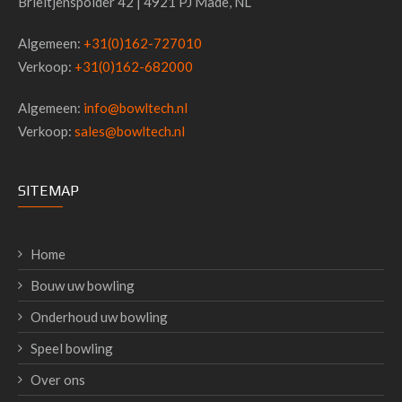
Brieltjenspolder 42 | 4921 PJ Made, NL
Algemeen:
+31(0)162-727010
Verkoop:
+31(0)162-682000
Algemeen:
info@bowltech.nl
Verkoop:
sales@bowltech.nl
SITEMAP
Home
Bouw uw bowling
Onderhoud uw bowling
Speel bowling
Over ons