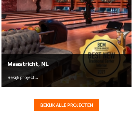
Roosendaal, NL
You can now enjoy the winter sport feeling at Playdome
Roosendaal (NL) every day, because you are always in an
alpine setting. We are very proud of our contribution to
this new Family Entertainment Center.
Bekijk project ...
Maastricht, NL
Bekijk project ...
BEKIJK ALLE PROJECTEN