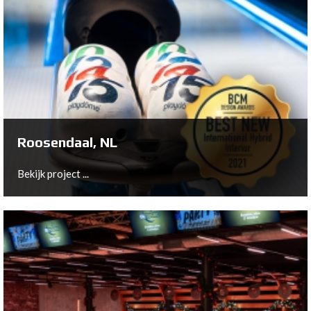
Gilze, NL
Spare Time: Boutique Bowling & Events features four
"top of the line" bowling lanes, including two "classic
lanes" as well as VIP lanes.
Bekijk project ...
Roosendaal, NL
Bekijk project ...