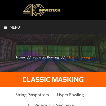
MENU
Home
Bouw uw Bowling
Classic masking
CLASSIC MASKING
String Pinspotters
HyperBowling
LED Videowall - Neoverse