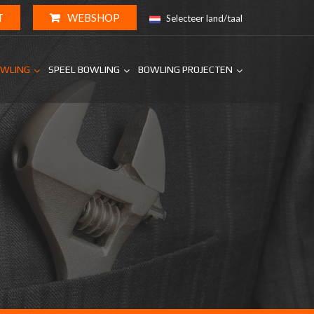
T
WEBSHOP
Selecteer land/taal
OWLING
SPEEL BOWLING
BOWLING PROJECTEN