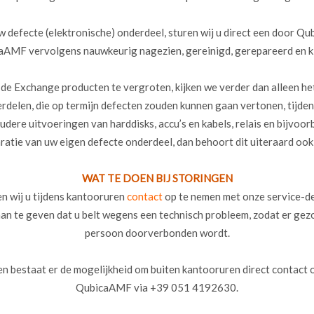
w defecte (elektronische) onderdeel, sturen wij u direct een door Q
aAMF vervolgens nauwkeurig nagezien, gereinigd, gerepareerd en k
e Exchange producten te vergroten, kijken we verder dan alleen het
delen, die op termijn defecten zouden kunnen gaan vertonen, tijden
udere uitvoeringen van harddisks, accu’s en kabels, relais en bijvoo
ratie van uw eigen defecte onderdeel, dan behoort dit uiteraard oo
WAT TE DOEN BIJ STORINGEN
en wij u tijdens kantooruren
contact
op te nemen met onze service-d
 aan te geven dat u belt wegens een technisch probleem, zodat er gez
persoon doorverbonden wordt.
 bestaat er de mogelijkheid om buiten kantooruren direct contact 
QubicaAMF via +39 051 4192630.