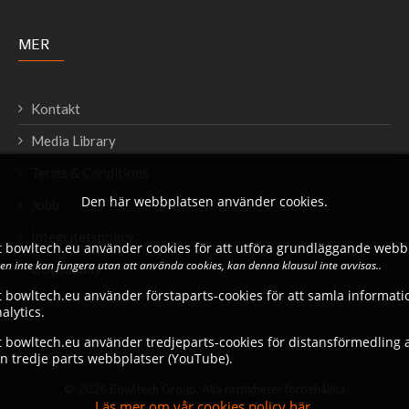
MER
Kontakt
Media Library
Terms & Conditions
Den här webbplatsen använder cookies.
Jobb
Integritetspolicy
 bowltech.eu använder cookies för att utföra grundläggande webbp
n inte kan fungera utan att använda cookies, kan denna klausul inte avvisas..
Downloads
 bowltech.eu använder förstaparts-cookies för att samla informati
lytics.
 bowltech.eu använder tredjeparts-cookies för distansförmedling av
ån tredje parts webbplatser (YouTube).
© 2026 Bowltech Group. Alla rättigheter förbehållna
Läs mer om vår cookies policy här.