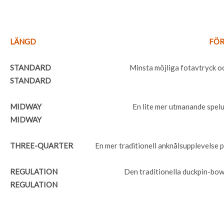
LÄNGD
FÖR
STANDARD
Minsta möjliga fotavtryck o
STANDARD
MIDWAY
En lite mer utmanande spel
MIDWAY
THREE-QUARTER
En mer traditionell anknålsupplevelse 
REGULATION
Den traditionella duckpin-bow
REGULATION