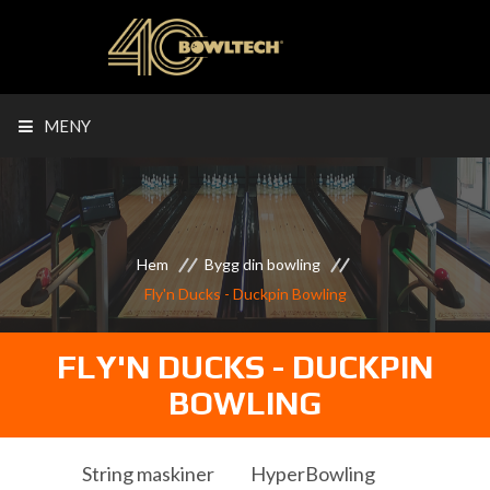
MENY
Hem
Bygg din bowling
Fly'n Ducks - Duckpin Bowling
FLY'N DUCKS - DUCKPIN
BOWLING
String maskiner
HyperBowling