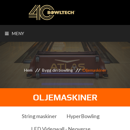
MENY
Hem
Bygg din bowling
Oljemaskiner
OLJEMASKINER
String maskiner
HyperBowling
LED Videowall - Neoverse