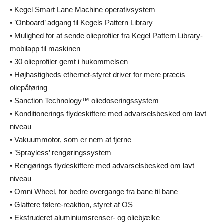
• Kegel Smart Lane Machine operativsystem
• ’Onboard’ adgang til Kegels Pattern Library
• Mulighed for at sende olieprofiler fra Kegel Pattern Library-
mobilapp til maskinen
• 30 olieprofiler gemt i hukommelsen
• Højhastigheds ethernet-styret driver for mere præcis
oliepåføring
• Sanction Technology™ oliedoseringssystem
• Konditionerings flydeskiftere med advarselsbesked om lavt
niveau
• Vakuummotor, som er nem at fjerne
• ’Sprayless’ rengøringssystem
• Rengørings flydeskiftere med advarselsbesked om lavt
niveau
• Omni Wheel, for bedre overgange fra bane til bane
• Glattere følere-reaktion, styret af OS
• Ekstruderet aluminiumsrenser- og oliebjælke