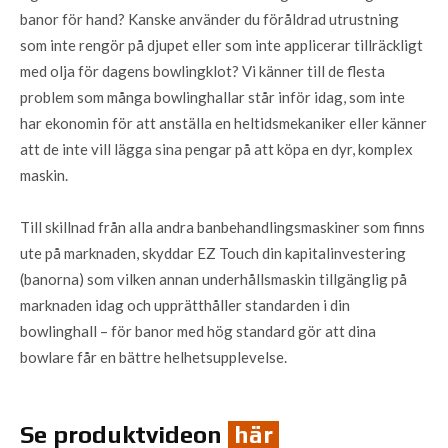
banor för hand? Kanske använder du föråldrad utrustning
som inte rengör på djupet eller som inte applicerar tillräckligt
med olja för dagens bowlingklot? Vi känner till de flesta
problem som många bowlinghallar står inför idag, som inte
har ekonomin för att anställa en heltidsmekaniker eller känner
att de inte vill lägga sina pengar på att köpa en dyr, komplex
maskin.
Till skillnad från alla andra banbehandlingsmaskiner som finns
ute på marknaden, skyddar EZ Touch din kapitalinvestering
(banorna) som vilken annan underhållsmaskin tillgänglig på
marknaden idag och upprätthåller standarden i din
bowlinghall – för banor med hög standard gör att dina
bowlare får en bättre helhetsupplevelse.
Se produktvideon
här