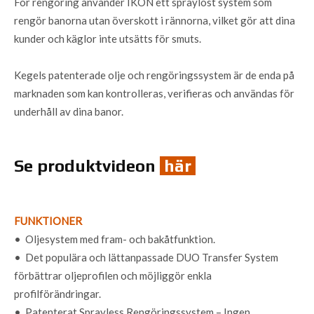
För rengöring använder IKON ett spraylöst system som
rengör banorna utan överskott i rännorna, vilket gör att dina
kunder och käglor inte utsätts för smuts.
Kegels patenterade olje och rengöringssystem är de enda på
marknaden som kan kontrolleras, verifieras och användas för
underhåll av dina banor.
Se produktvideon
här
FUNKTIONER
• Oljesystem med fram- och bakåtfunktion.
• Det populära och lättanpassade DUO Transfer System
förbättrar oljeprofilen och möjliggör enkla
profilförändringar.
• Patenterat Sprayless Rengöringssystem – Ingen