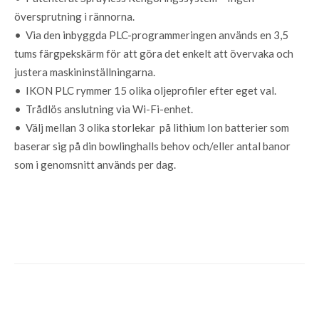
översprutning i rännorna.
• Via den inbyggda PLC-programmeringen används en 3,5
tums färgpekskärm för att göra det enkelt att övervaka och
justera maskininställningarna.
• IKON PLC rymmer 15 olika oljeprofiler efter eget val.
• Trådlös anslutning via Wi-Fi-enhet.
• Välj mellan 3 olika storlekar på lithium Ion batterier som
baserar sig på din bowlinghalls behov och/eller antal banor
som i genomsnitt används per dag.