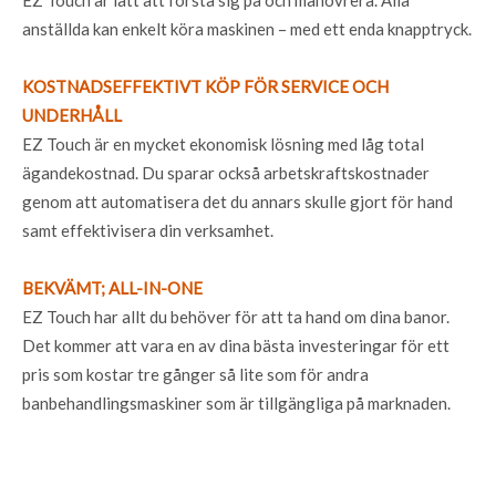
EZ Touch är lätt att förstå sig på och manövrera. Alla
anställda kan enkelt köra maskinen – med ett enda knapptryck.
KOSTNADSEFFEKTIVT KÖP FÖR SERVICE OCH
UNDERHÅLL
EZ Touch är en mycket ekonomisk lösning med låg total
ägandekostnad. Du sparar också arbetskraftskostnader
genom att automatisera det du annars skulle gjort för hand
samt effektivisera din verksamhet.
BEKVÄMT; ALL-IN-ONE
EZ Touch har allt du behöver för att ta hand om dina banor.
Det kommer att vara en av dina bästa investeringar för ett
pris som kostar tre gånger så lite som för andra
banbehandlingsmaskiner som är tillgängliga på marknaden.