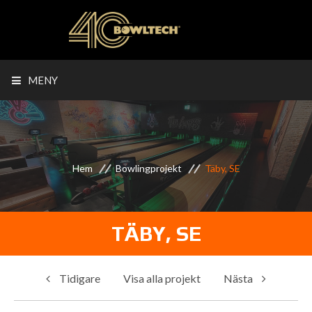
MENY
Hem
Bowlingprojekt
Täby, SE
TÄBY, SE
Tidigare
Visa alla projekt
Nästa