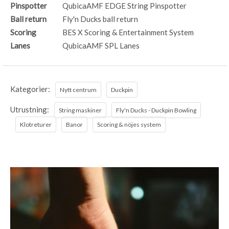
Pinspotter
QubicaAMF EDGE String Pinspotter
Ball return
Fly'n Ducks ball return
Scoring
BES X Scoring & Entertainment System
Lanes
QubicaAMF SPL Lanes
Kategorier:
Nytt centrum
Duckpin
Utrustning:
String maskiner
Fly'n Ducks - Duckpin Bowling
Klotreturer
Banor
Scoring & nöjes system