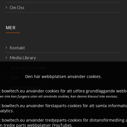
Om Oss
MER
Kontakt
Media Library
Terms & Conditions
Den här webbplatsen använder cookies.
Jobb
Integritetspolicy
 bowltech.eu använder cookies för att utföra grundläggande webbp
n inte kan fungera utan att använda cookies, kan denna klausul inte avvisas..
Downloads
 bowltech.eu använder förstaparts-cookies för att samla informati
lytics.
 bowltech.eu använder tredjeparts-cookies för distansförmedling av
ån tredje parts webbplatser (YouTube).