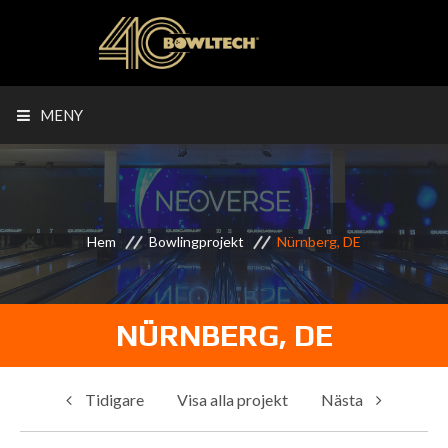
MENY
Hem
Bowlingprojekt
Nürnberg, DE
NÜRNBERG, DE
Tidigare
Visa alla projekt
Nästa