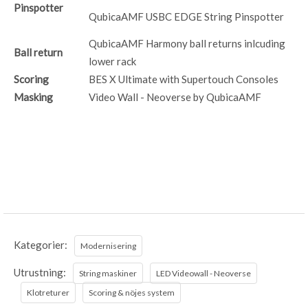
Pinspotter
QubicaAMF USBC EDGE String Pinspotter
QubicaAMF Harmony ball returns inlcuding
Ball return
lower rack
Scoring
BES X Ultimate with Supertouch Consoles
Masking
Video Wall - Neoverse by QubicaAMF
Kategorier:
Modernisering
Utrustning:
String maskiner
LED Videowall - Neoverse
Klotreturer
Scoring & nöjes system