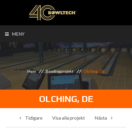
MENY
Hem
Bowlingprojekt
Olching, DE
OLCHING, DE
Tidigare
Visa alla projekt
Nästa