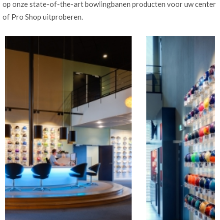
op onze state-of-the-art bowlingbanen producten voor uw center
of Pro Shop uitproberen.