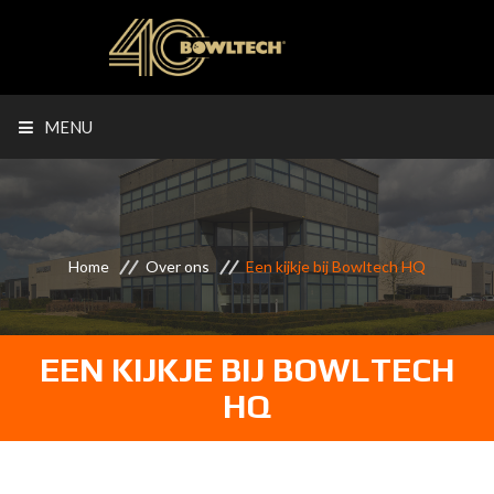
MENU
Home
Over ons
Een kijkje bij Bowltech HQ
EEN KIJKJE BIJ BOWLTECH
HQ