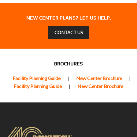
Nistelrode, NL
NEW CENTER PLANS? LET US HELP.
Bekijk project ...
CONTACT US
BROCHURES
Facility Planning Guide
New Center Brochure
|
|
Facility Planning Guide
New Center Brochure
|