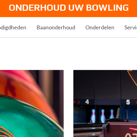
ONDERHOUD UW BOWLING
odigdheden
Baanonderhoud
Onderdelen
Serv