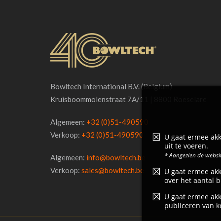
Bowltech International B.V. (Belgium)
Kruisboommolenstraat 7A/11 | 8800 Roeselare
Algemeen:
+32 (0)51-490590
Verkoop:
+32 (0)51-490590
U gaat ermee akk
uit te voeren.
* Aangezien de websit
Algemeen:
info@bowltech.be
Verkoop:
sales@bowltech.be
U gaat ermee akk
over het aantal b
U gaat ermee akk
publiceren van k