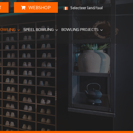
T
WEBSHOP
Selecteer land/taal
BOWLING
SPEEL BOWLING
BOWLING PROJECTS