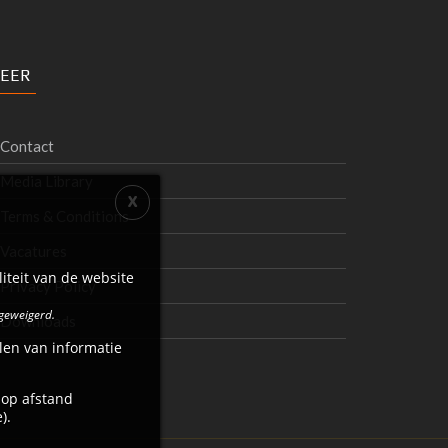
EER
Contact
Media Library
Terms & Conditions
Vacatures
iteit van de website
Privacy Policy
 geweigerd.
Downloads
len van informatie
 op afstand
).