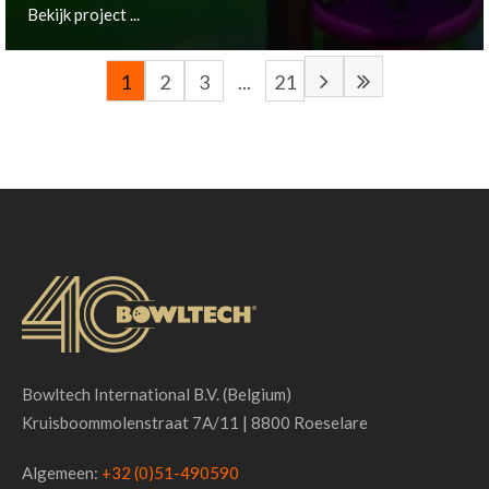
Bekijk project ...
1
2
3
...
21
Groningen, NL
Bekijk project ...
Bowltech International B.V. (Belgium)
Kruisboommolenstraat 7A/11 | 8800 Roeselare
Algemeen:
+32 (0)51-490590