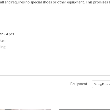
ball and requires no special shoes or other equipment. This promises
 - 4 pcs.
stem
ing
Equipment:
String Pinsp