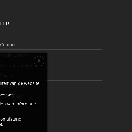
EER
Contact
Media Library
Terms & Conditions
Vacatures
iteit van de website
Privacy Policy
 geweigerd.
Downloads
len van informatie
 op afstand
).