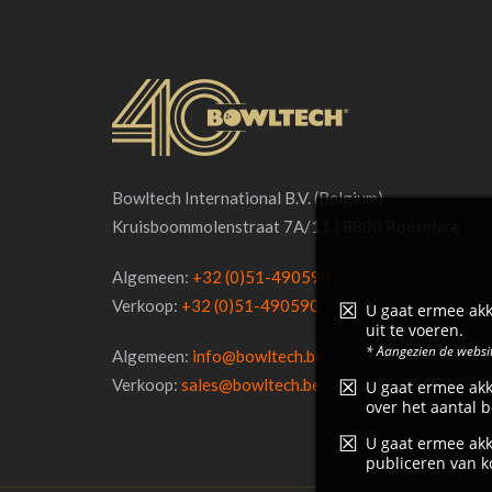
Bowltech International B.V. (Belgium)
Kruisboommolenstraat 7A/11 | 8800 Roeselare
Algemeen:
+32 (0)51-490590
Verkoop:
+32 (0)51-490590
U gaat ermee akk
uit te voeren.
* Aangezien de websit
Algemeen:
info@bowltech.be
Verkoop:
sales@bowltech.be
U gaat ermee akk
over het aantal b
U gaat ermee akk
publiceren van k