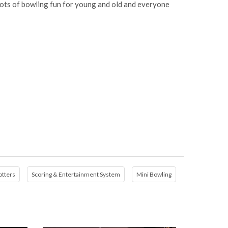
 lots of bowling fun for young and old and everyone
otters
Scoring & Entertainment System
Mini Bowling