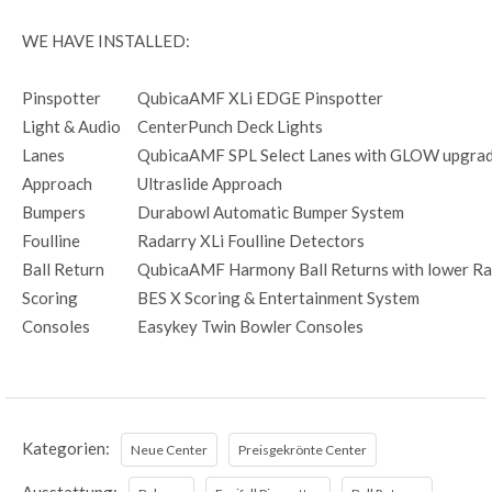
WE HAVE INSTALLED:
Pinspotter
QubicaAMF XLi EDGE Pinspotter
Light & Audio
CenterPunch Deck Lights
Lanes
QubicaAMF SPL Select Lanes with GLOW upgra
Approach
Ultraslide Approach
Bumpers
Durabowl Automatic Bumper System
Foulline
Radarry XLi Foulline Detectors
Ball Return
QubicaAMF Harmony Ball Returns with lower Ra
Scoring
BES X Scoring & Entertainment System
Consoles
Easykey Twin Bowler Consoles
Kategorien:
Neue Center
Preisgekrönte Center