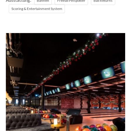
Ausstattung:
Bahnen
Freifall Pinspotter
Ball Returns
Scoring & Entertainment System