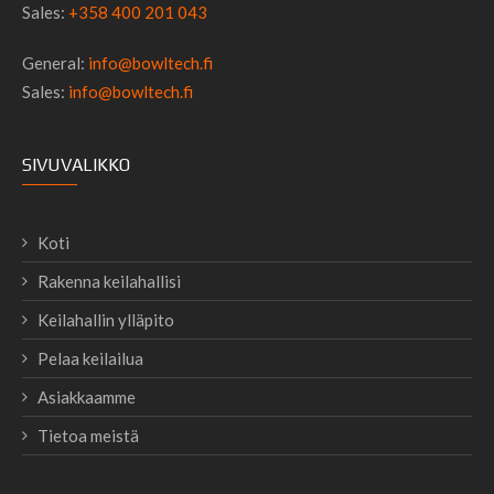
Sales:
+358 400 201 043
General:
info@bowltech.fi
Sales:
info@bowltech.fi
SIVUVALIKKO
Koti
Rakenna keilahallisi
Keilahallin ylläpito
Pelaa keilailua
Asiakkaamme
Tietoa meistä