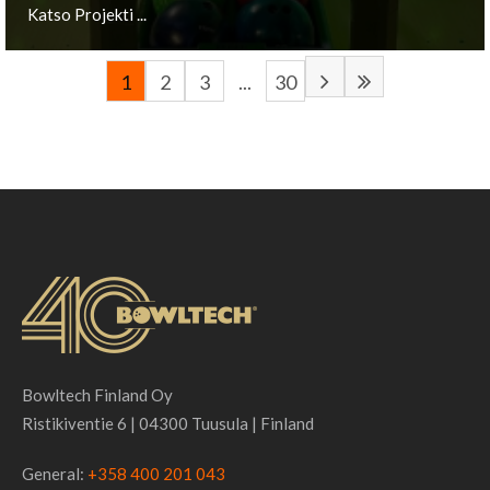
Katso Projekti ...
1
2
3
...
30
Remscheid, DE
Katso Projekti ...
Bowltech Finland Oy
Ristikiventie 6 | 04300 Tuusula | Finland
General:
+358 400 201 043