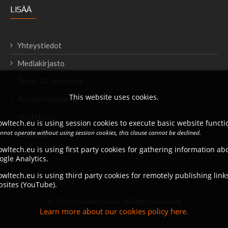
LISÄÄ
Yhteystiedot
Mediakirjasto
Terms & Conditions
This website uses cookies.
Avoimet työpaikat
Yksityisyys
wltech.eu is using session cookies to execute basic website functio
annot operate without using session cookies, this clause cannot be declined.
Lataukset
wltech.eu is using first party cookies for gathering information a
ogle Analytics.
wltech.eu is using third party cookies for remotely publishing link
bsites (YouTube).
© 2026 Bowltech Group. All Rights Reserved
Learn more about our cookies policy here.