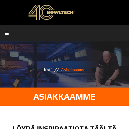
Koti
Asiakkaamme
ASIAKKAAMME
LÖYDÄ INSPIRAATIOTA TÄÄLTÄ