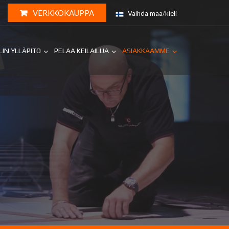
VERKKOKAUPPA
Vaihda maa/kieli
LIN YLLÄPITO
PELAA KEILAILUA
ASIAKKAAMME