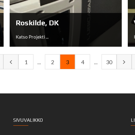
Katso Projekti ...
Roskilde, DK
Katso Projekti ...
1
...
2
3
4
...
30
Roskilde, DK
SIVUVALIKKO
L
Katso Projekti ...