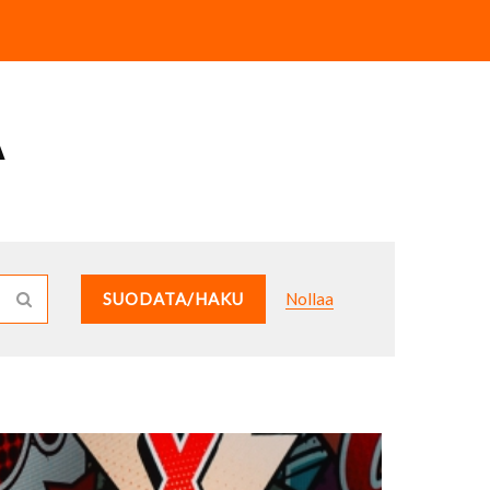
Ä
SUODATA/HAKU
Nollaa