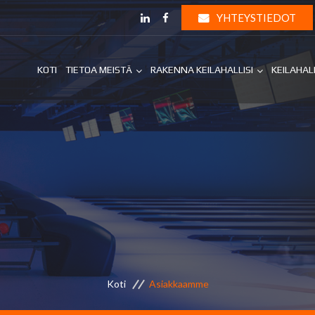
YHTEYSTIEDOT
KOTI
TIETOA MEISTÄ
RAKENNA KEILAHALLISI
KEILAHAL
Koti
Asiakkaamme