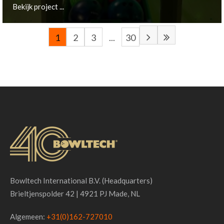
Bekijk project ...
1
2
3
...
30
Remscheid, DE
Bekijk project ...
Bowltech International B.V. (Headquarters)
Brieltjenspolder 42 | 4921 PJ Made, NL
Algemeen:
+31(0)162-727010