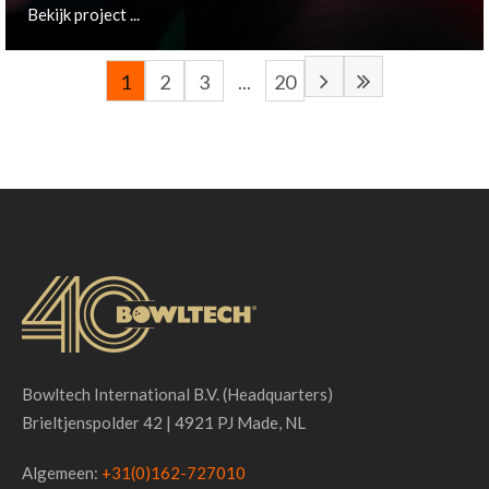
Bekijk project ...
1
2
3
...
20
Copenhagen, DK
Bekijk project ...
Bowltech International B.V. (Headquarters)
Brieltjenspolder 42 | 4921 PJ Made, NL
Algemeen:
+31(0)162-727010