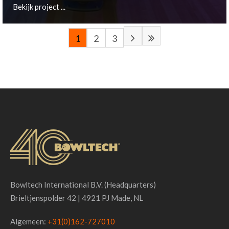
Bekijk project ...
1
2
3
Wuppertal, DE
Bekijk project ...
Bowltech International B.V. (Headquarters)
Brieltjenspolder 42 | 4921 PJ Made, NL
Algemeen:
+31(0)162-727010