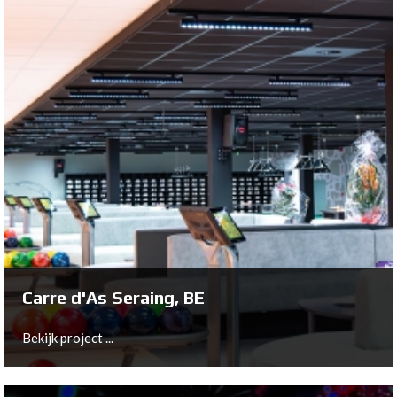
Delfgauw, NL
Bowltech Introduces First Short Lane Package with 3D
Masking at Monkey Town Delft!
Bekijk project ...
Carre d'As Seraing, BE
Bekijk project ...