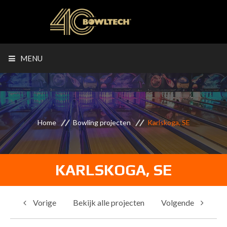
MENU
Home
Bowling projecten
Karlskoga, SE
KARLSKOGA, SE
Vorige
Bekijk alle projecten
Volgende