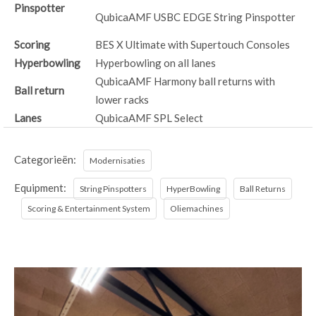
Pinspotter
QubicaAMF USBC EDGE String Pinspotter
Scoring
BES X Ultimate with Supertouch Consoles
Hyperbowling
Hyperbowling on all lanes
QubicaAMF Harmony ball returns with
Ball return
lower racks
Lanes
QubicaAMF SPL Select
Categorieën:
Modernisaties
Equipment:
String Pinspotters
HyperBowling
Ball Returns
Scoring & Entertainment System
Oliemachines