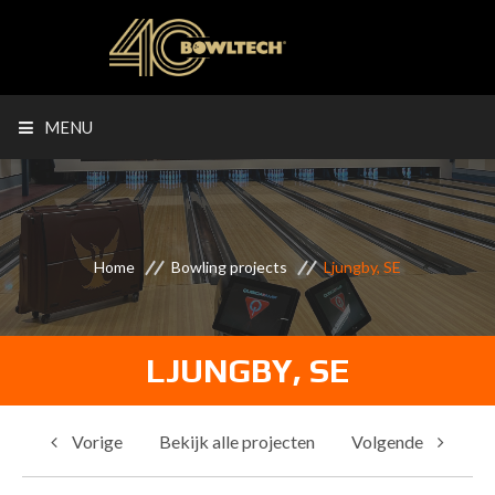
MENU
Home
Bowling projects
Ljungby, SE
LJUNGBY, SE
Vorige
Bekijk alle projecten
Volgende