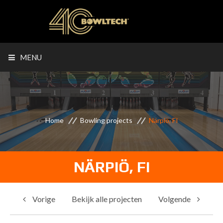
MENU
Home
Bowling projects
Närpiö, FI
NÄRPIÖ, FI
Vorige
Bekijk alle projecten
Volgende