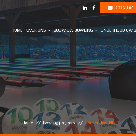
CONTAC
HOME
OVER ONS
BOUW UW BOWLING
ONDERHOUD UW 
Home
Bowling projects
Roosendaal, NL