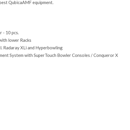
y best QubicaAMF equipment.
 - 10 pcs.
ith lower Racks
l. Radaray XLi and Hyperbowling
nment System with SuperTouch Bowler Consoles / Conqueror X