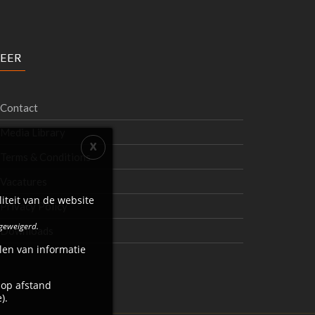
EER
Contact
Media Library
Terms & Conditions
Vacatures
iteit van de website
Privacy Policy
 geweigerd.
Downloads
len van informatie
 op afstand
).