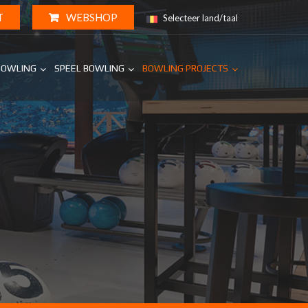
T
WEBSHOP
Selecteer land/taal
BOWLING
SPEEL BOWLING
BOWLING PROJECTS