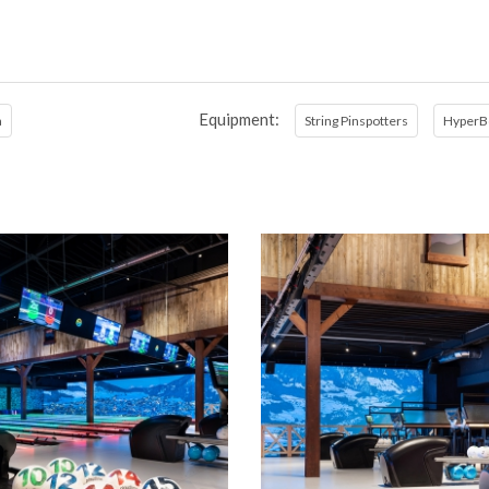
Equipment:
a
String Pinspotters
HyperB