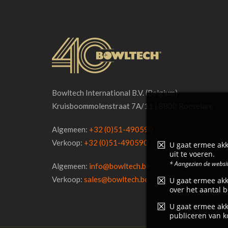
Bowltech International B.V. (Belgium)
Kruisboommolenstraat 7A/11 | 8800 Roeselare
Algemeen:
+32 (0)51-490590
Verkoop:
+32 (0)51-490590
U gaat ermee akk
uit te voeren.
* Aangezien de websit
Algemeen:
info@bowltech.be
Verkoop:
sales@bowltech.be
U gaat ermee akk
over het aantal b
U gaat ermee akk
publiceren van k