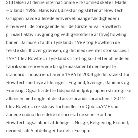
Stiftelsen af denne internationale virksomhed skete I Made,
Holland I 1986. Hans Krol, direktør og stifter af Bowltech
Gruppen havde allerede erhvervet mange færdigheder i
erhvervet i de foregående år. I de første år var Bowltech
primært aktiv i bygning og vedligeholdelse af (træ) bowling
baner. Da muren faldt i Tyskland i 1989 tog Bowltech de
første skridt over grænsen, og det med uventet stor succes. I
1991 blev Bowltech Tyskland stiftet og kort efter åbnede en
fabrik som renoverede brugte maskiner til den højeste
standard i industrien. I årene 1996 til 2004 gik det stærkt for
Bowltech med nye afdelinger i England, Sverige, Danmark og
Frankrig. Også fra dette tidspunkt indgik gruppen strategiske
alliancer med nogle af de største brands i branchen. I 2012
blev Bowltech eksklusiv forhandler for QubicaAMF som
åbnede endnu flere døre til succes. I de senere år har
Bowltech også åbnet afdelinger i Norge, Belgien og Finland,
dermed i alt 9 afdelinger fordelt i Europa.