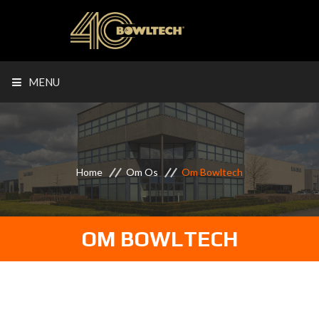
MENU
Home
Om Os
Om Bowltech
OM BOWLTECH