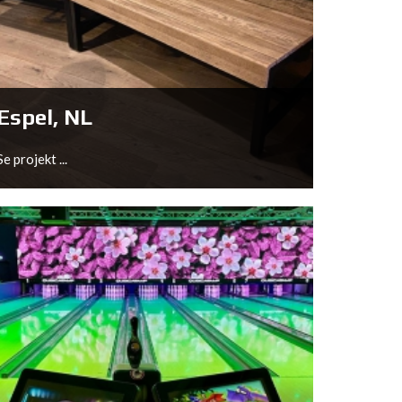
Trondheim, NO
Se projekt ...
Espel, NL
Se projekt ...
Espel, NL