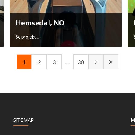
Se projekt ...
Hemsedal, NO
Se projekt ...
1
2
3
...
30
Hemsedal, NO
SITEMAP
M
Se projekt ...