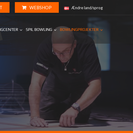
T
WEBSHOP
Ændre land/sprog
NGCENTER
SPIL BOWLING
BOWLINGPROJEKTER