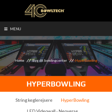
MENU
Home
Byg dit bowlingcenter
HyperBowling
HYPERBOWLING
String keglerejsere
HyperBowling
LED Videowall - Neoverse