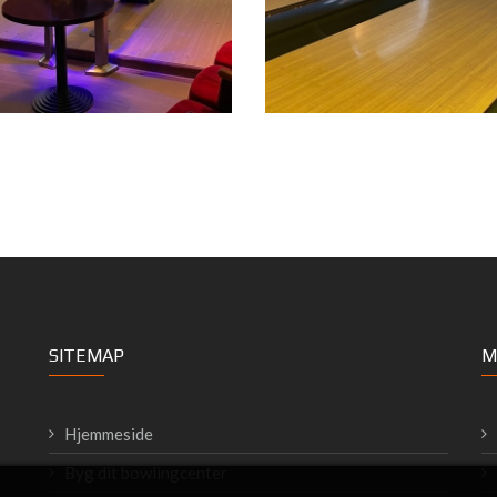
SITEMAP
M
Hjemmeside
Byg dit bowlingcenter