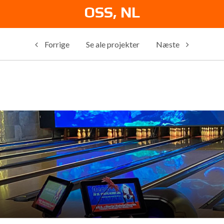
OSS, NL
Forrige
Se ale projekter
Næste