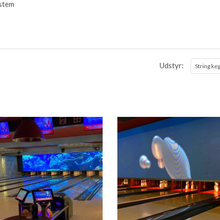
stem
Udstyr:
String ke