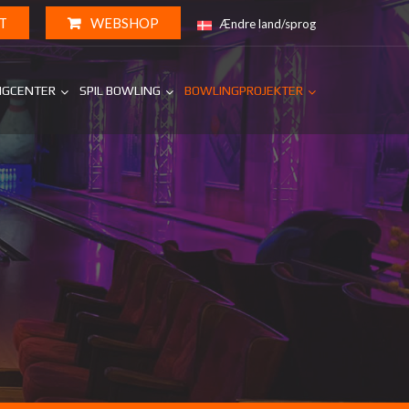
T
WEBSHOP
Ændre land/sprog
NGCENTER
SPIL BOWLING
BOWLINGPROJEKTER