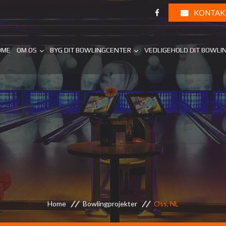
KONTAK
OME
OM OS
BYG DIT BOWLINGCENTER
VEDLIGEHOLD DIT BOWLI
Home
Bowlingprojekter
Oss, NL