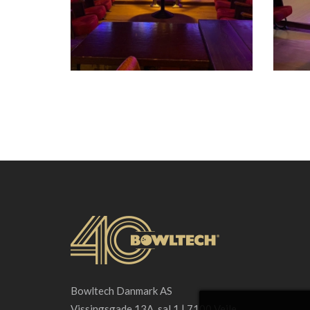
Bowltech Danmark AS
Vissingsgade 13A, sal 1 | 7100 Vejle