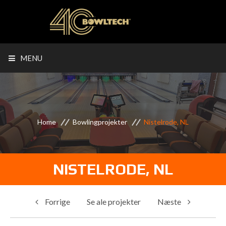
MENU
Home
Bowlingprojekter
Nistelrode, NL
NISTELRODE, NL
Forrige
Se ale projekter
Næste