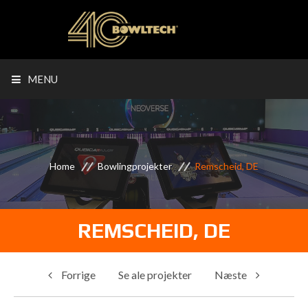
MENU
Home
Bowlingprojekter
Remscheid, DE
REMSCHEID, DE
Forrige
Se ale projekter
Næste