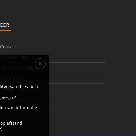
EER
Contact
Media Library
Terms & Conditions
Vacatures
iteit van de website
Privacy Policy
 geweigerd.
Downloads
len van informatie
 op afstand
).