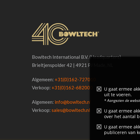
Bowltech International B.V. (Headquarters)
Brieltjenspolder 42 | 4921 PJ Made, NL
Algemeen:
+31(0)162-727010
Verkoop:
+31(0)162-682000
U gaat ermee akk
uit te voeren.
* Aangezien de websit
Algemeen:
info@bowltech.nl
Verkoop:
sales@bowltech.nl
U gaat ermee akk
over het aantal b
U gaat ermee akk
publiceren van k