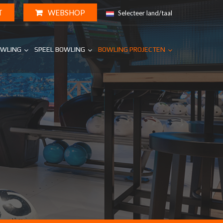
T
WEBSHOP
Selecteer land/taal
OWLING
SPEEL BOWLING
BOWLING PROJECTEN