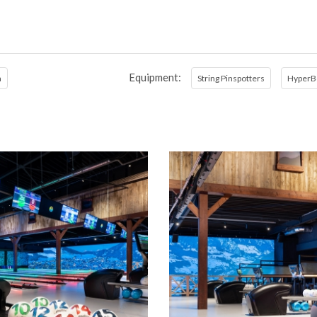
Equipment:
a
String Pinspotters
HyperB