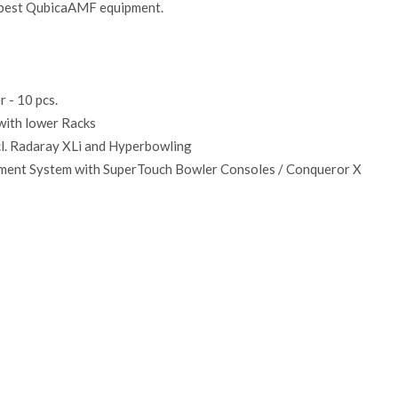
y best QubicaAMF equipment.
 - 10 pcs.
ith lower Racks
l. Radaray XLi and Hyperbowling
nment System with SuperTouch Bowler Consoles / Conqueror X