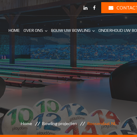
CONTAC
HOME
OVER ONS
BOUW UW BOWLING
ONDERHOUD UW B
Home
Bowling projecten
Roosendaal, NL