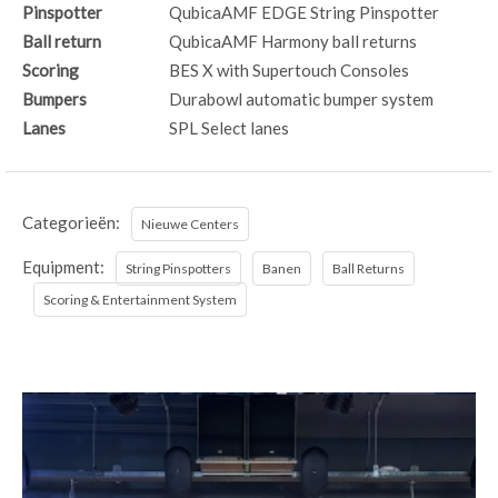
Pinspotter
QubicaAMF EDGE String Pinspotter
Ball return
QubicaAMF Harmony ball returns
Scoring
BES X with Supertouch Consoles
Bumpers
Durabowl automatic bumper system
Lanes
SPL Select lanes
Categorieën:
Nieuwe Centers
Equipment:
String Pinspotters
Banen
Ball Returns
Scoring & Entertainment System