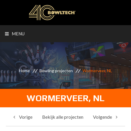
MENU
Home
Bowling projecten
Wormerveer, NL
WORMERVEER, NL
Vorige
Bekijk alle projecten
Volgende