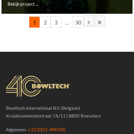
Bekijk project ...
1
2
3
...
30
Remscheid, DE
Bekijk project ...
Bowltech International B.V. (Belgium)
Kruisboommolenstraat 7A/11 | 8800 Roeselare
Algemeen:
+32 (0)51-490590