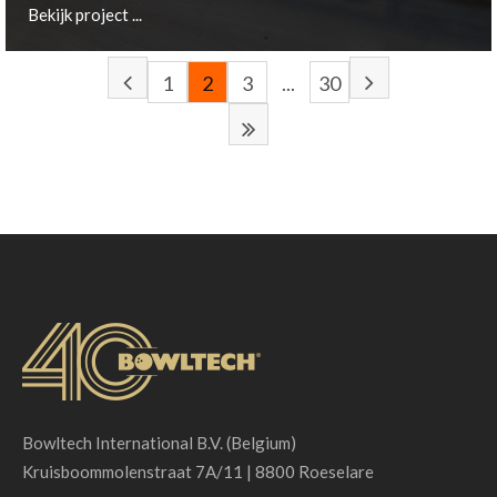
Bekijk project ...
1
2
3
...
30
Gera, DE
Bekijk project ...
Bowltech International B.V. (Belgium)
Kruisboommolenstraat 7A/11 | 8800 Roeselare